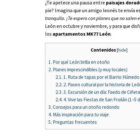
¿Te apetece una pausa entre
paisajes dorad
pie? Imagina que un amigo leonés te envía e
tranquila. ¡Te espero con planes que no salen e
León en octubre y noviembre, y para que disf
los
apartamentos MK77 León
.
Contenidos
[
hide
]
1.
Por qué León brilla en otoño
2.
Planes imprescindibles (y muy locales)
2.1.
1. Ruta de tapas por el Barrio Húmedo
2.2.
2. Paseo cultural por la historia de Leó
2.3.
3. Excursión de un día: Faedo de Ciñera
2.4.
4. Vive las Fiestas de San Froilán (1–5 
3.
Consejos para un otoño redondo
4.
Más inspiración para tu viaje
5.
Preguntas frecuentes