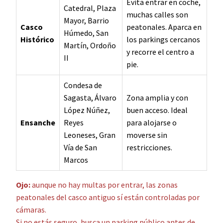
Evita entrar en coche,
Catedral, Plaza
muchas calles son
Mayor, Barrio
Casco
peatonales. Aparca en
Húmedo, San
Histórico
los parkings cercanos
Martín, Ordoño
y recorre el centro a
II
pie.
Condesa de
Sagasta, Álvaro
Zona amplia y con
López Núñez,
buen acceso. Ideal
Ensanche
Reyes
para alojarse o
Leoneses, Gran
moverse sin
Vía de San
restricciones.
Marcos
Ojo:
aunque no hay multas por entrar, las zonas
peatonales del casco antiguo sí están controladas por
cámaras.
Si no estás seguro, busca un parking público antes de